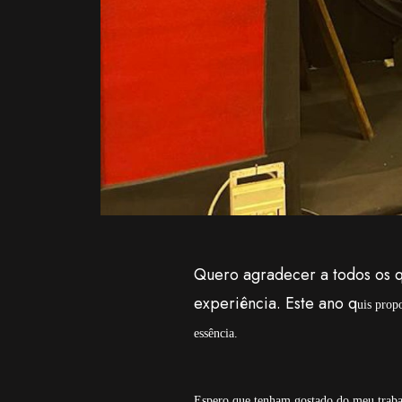
Quero agradecer a todos os 
experiência. Este ano q
uis prop
essência.
Espero que tenham gostado do meu traba