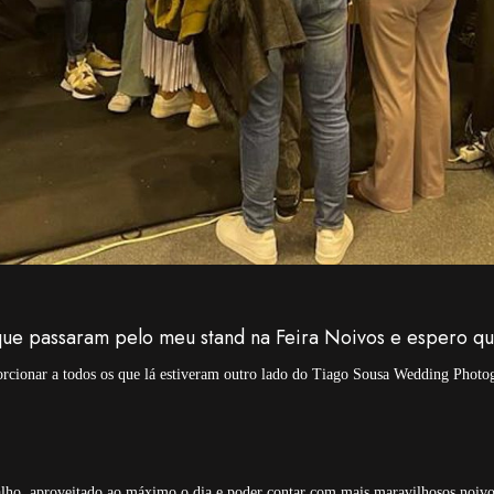
que passaram pelo meu stand na Feira Noivos e espero q
orcionar a todos os que lá estiveram outro lado do Tiago Sousa Wedding Phot
lho, aproveitado ao máximo o dia e poder contar com mais maravilhosos noiv