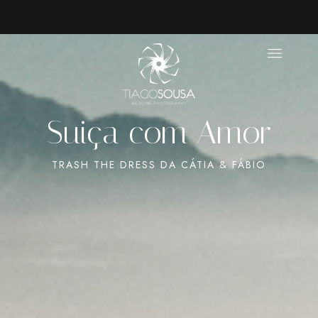
Suiça
com
Amor
TRASH
THE
DRESS
DA
CÁTIA
&
FÁBIO