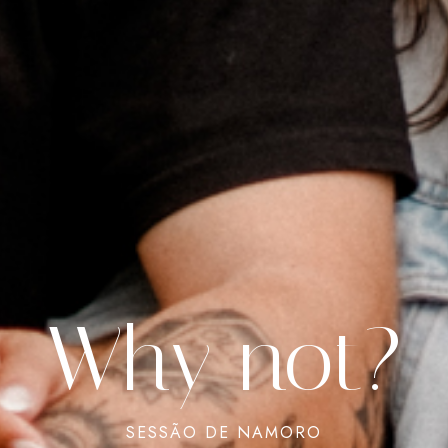
Why
not?
SESSÃO
DE
NAMORO