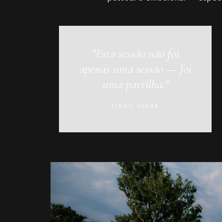
"Esta sessão não foi
apenas uma sessão — foi
uma partilha."
TIAGO SOUSA